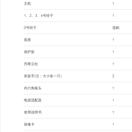
主机
1
1、2、3、4号转子
1
0号转子
选购
底座
1
保护架
1
升降立柱
1
呆扳手(注：大小各一只)
2
内六角板头
1
电源适配器
1
使用说明书
1
保修卡
1