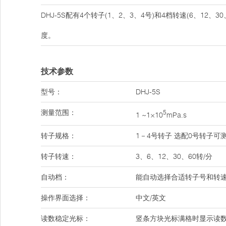
DHJ-5S配有4个转子(1、2、3、4号)和4档转速(6、1
度。
技术参数
型号：
DHJ-5S
测量范围：
5
1 ~1×10
mPa.s
转子规格：
1－4号转子 选配0号转子可测低
转子转速：
3、6、12、30、60转/分
自动档：
能自动选择合适转子号和转
操作界面选择：
中文/英文
读数稳定光标：
竖条方块光标满格时显示读