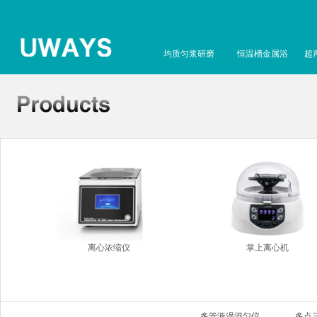
均质匀浆研磨
恒温槽金属浴
超
离心浓缩仪
掌上离心机
多管漩涡混匀仪
多点